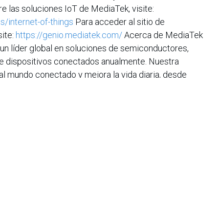
 las soluciones IoT de MediaTek, visite:
/internet-of-things
Para acceder al sitio de
site:
https://genio.mediatek.com/
Acerca de MediaTek
un líder global en soluciones de semiconductores,
de dispositivos conectados anualmente. Nuestra
al mundo conectado y mejora la vida diaria, desde
eligentes y PCs con IA hasta cómputo de alto rendimiento,
tomotrices de próxima generación. Estamos a la
sando avances en tecnologías transformadoras como IA,
 la base de un mundo más inteligente y conectado,
e el edge hasta la nube. Como socio de confianza de las
aTek lidera la industria creando soluciones que
tante evolución de la comunidad global, asegurando que
e clase mundial. El papel de MediaTek en la aceleración
 con el futuro de la humanidad. Visite
mación.