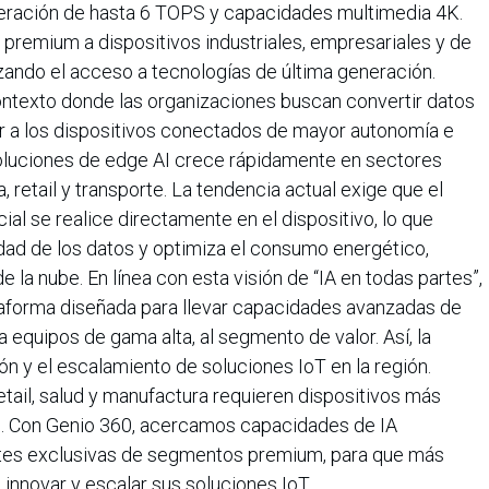
celeración de hasta 6 TOPS y capacidades multimedia 4K.
premium a dispositivos industriales, empresariales y de
ando el acceso a tecnologías de última generación.
ontexto donde las organizaciones buscan convertir datos
ar a los dispositivos conectados de mayor autonomía e
 soluciones de edge AI crece rápidamente en sectores
retail y transporte. La tendencia actual exige que el
cial se realice directamente en el dispositivo, lo que
cidad de los datos y optimiza el consumo energético,
 la nube. En línea con esta visión de “IA en todas partes”,
taforma diseñada para llevar capacidades avanzadas de
 equipos de gama alta, al segmento de valor. Así, la
ón y el escalamiento de soluciones IoT en la región.
tail, salud y manufactura requieren dispositivos más
tes. Con Genio 360, acercamos capacidades de IA
tes exclusivas de segmentos premium, para que más
nnovar y escalar sus soluciones IoT