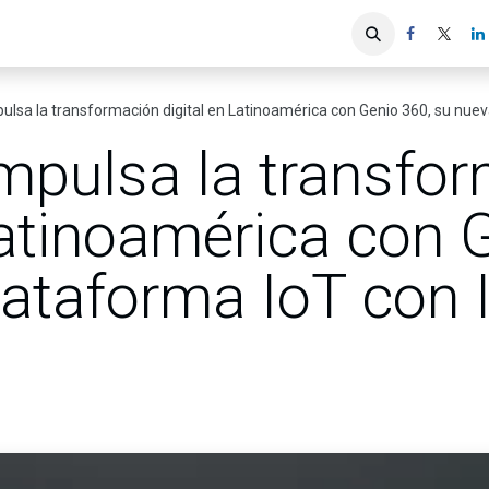
iones
Servicios ACIS
Asociados
lsa la transformación digital en Latinoamérica con Genio 360, su nuev
mpulsa la transfo
Latinoamérica con 
ataforma IoT con I