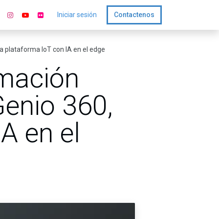
Iniciar sesión
Contactenos
a plataforma IoT con IA en el edge
rmación
Genio 360,
A en el