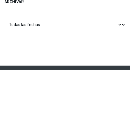
ARCHIVAR
​​ Bogotá, Enlaces útiles:
Inicio
Sobre nosotros
Productos
Servicios
Legal
Estatutos
Política de privacidad