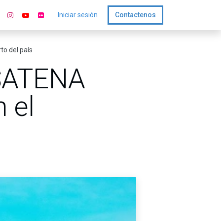
Iniciar sesión
Contactenos
to del país
 SATENA
 el