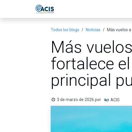
Ir al contenido
Inicio
Eventos
Publicac
Todos los blogs
Noticias
Más vuelos a 
Más vuelos
fortalece e
principal p
3 de marzo de 2026
por
ACIS