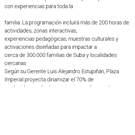
con experiencias para toda la
familia. La programación incluirá más de 200 horas de
actividades, zonas interactivas,
experiencias pedagógicas, muestras culturales y
activaciones diseñadas para impactar a
cerca de 300.000 familias de Suba y localidades
cercanas.
Según su Gerente Luis Alejandro Estupiñán, Plaza
Imperial proyecta dinamizar el 70% de
sus locales mediante promociones, descuentos y
experiencias de compra asociadas al
Mundial, además de incrementar el tráfico de
visitantes entre un 10% y un 15% y
aumentar las ventas de sus aliados comerciales entre
un 18% y un 22%.