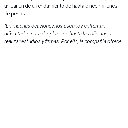
un canon de arrendamiento de hasta cinco millones
de pesos.
“En muchas ocasiones, los usuarios enfrentan
dificultades para desplazarse hasta las oficinas a
realizar estudios y firmas. Por ello, la compañía ofrece
una solución que brinda tranquilidad a sus clientes,
quienes pueden adquirir el servicio de manera
presencial o virtual. Además de agilizar los estudios en
tiempo real, también permite suscribir y elaborar
contratos de arrendamiento,
firmar digitalmente, sin
cobros adicionales
, y expedir pólizas”
, afirmó Juan
Enrique Bustamante, presidente de Seguros Mundial.
Acerca de Seguros Mundial