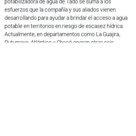
potabilizadora de agua de Tadó se suma a los
esfuerzos que la compañía y sus aliados vienen
desarrollando para ayudar a brindar el acceso a agua
potable en territorios en riesgo de escasez hídrica.
Actualmente, en departamentos como La Guajira,
Putumayo, Atlántico y Chocó operan otras seis
plantas potabilizadoras, que han procesado millones
de litros de agua, beneficiando a miles de personas
que antes no tenían acceso a este recurso vital.
en
Noticias
ACIS
13 de junio de 2025
COMPARTIR ESTA PUBLICACIÓN