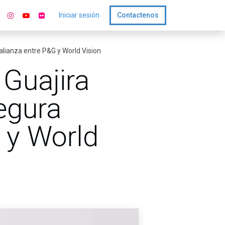
Iniciar sesión
Contactenos
alianza entre P&G y World Vision
Guajira
egura
G y World