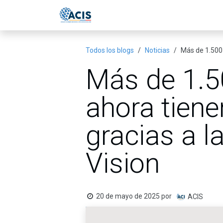
Ir al contenido
Inicio
Eventos
Publicac
Todos los blogs
Noticias
Más de 1.500 
Más de 1.5
ahora tien
gracias a l
Vision
20 de mayo de 2025
por
ACIS