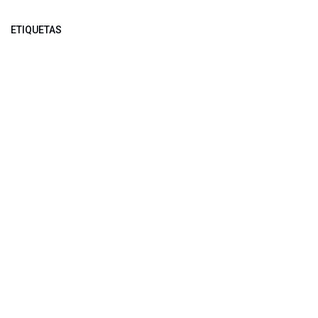
ETIQUETAS
NUESTROS BLOGS
Noticias
Conferencia Semanal
Sociedad Transformada
Green Software
ARCHIVAR