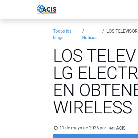
Ir al contenido
Inicio
Eventos
Publicac
Todos los
LOS TELEVISORES
blogs
Noticias
LOS TELEV
LG ELECT
EN OBTENE
WIRELESS 
11 de mayo de 2026
por
ACIS