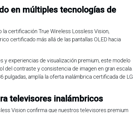
do en múltiples tecnologías de
 certificación True Wireless Lossless Vision,
ico certificado más allá de las pantallas OLED hacia
s y experiencias de visualización premium, este modelo
rol del contraste y consistencia de imagen en gran escala.
6 pulgadas, amplía la oferta inalámbrica certificada de LG
ra televisores inalámbricos
ssless Vision confirma que nuestros televisores premium
alto nivel junto con libertad inalámbrica”, afirmó Park
 Entertainment Solution Company. “Este avance refleja
 de la experiencia de visualización y la mejora de la vida