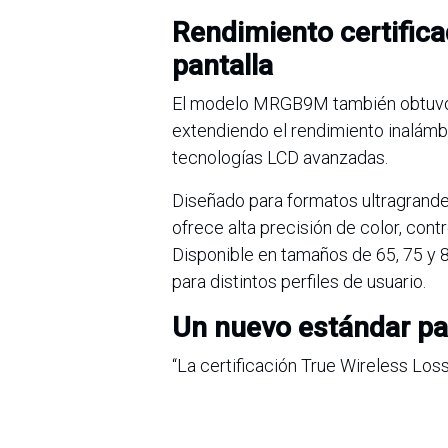
Rendimiento certifica
pantalla
El modelo MRGB9M también obtuvo la
extendiendo el rendimiento inalámbr
tecnologías LCD avanzadas.
Diseñado para formatos ultragrande
ofrece alta precisión de color, cont
Disponible en tamaños de 65, 75 y 8
para distintos perfiles de usuario.
Un nuevo estándar pa
“La certificación True Wireless Lo
pueden ofrecer calidad de imagen de 
Hyoung-sei, presidente de LG Media
nuestro compromiso con la evolución