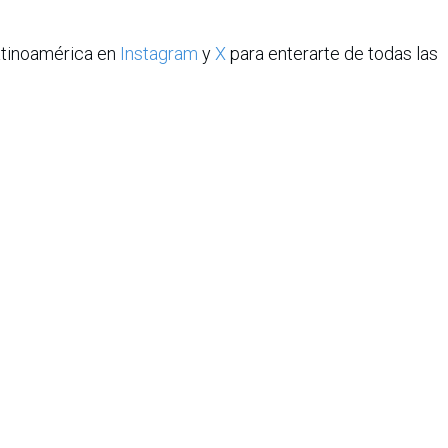
atinoamérica en
Instagram
y
X
para enterarte de todas las
iana de Informática, Sistemas y Tecnologías Afines es una
o de lucro que agrupa a más de 1500 profesionales en el área
CIS nació en 1975, agrupando en ese entonces a un pequeño
Con el transcurrir de los años, y a medida que el panorama
geniería de sistemas ha ido evolucionando, la asociación ha
rrollo paralelo.
e organizar eventos académicos de gran importancia a nivel
de la informática, la Asociación Colombiana de Informática,