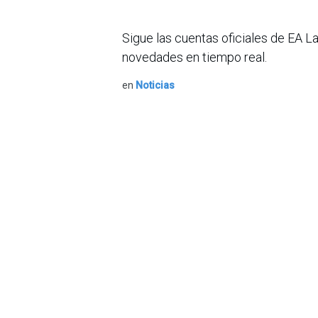
Sigue las cuentas oficiales de EA L
novedades en tiempo real.
en
Noticias
Sobre nosotros
Bogotá, Enlaces
útiles:
La Asociación Colomb
organización sin ánim
Inicio
de la tecnología. A
Sobre nosotros
número de expertos. 
Productos
profesional de la in
Servicios
experimentado un desa
Legal
Hoy en día, además d
Estatutos
nacional en el área 
Política de privacidad