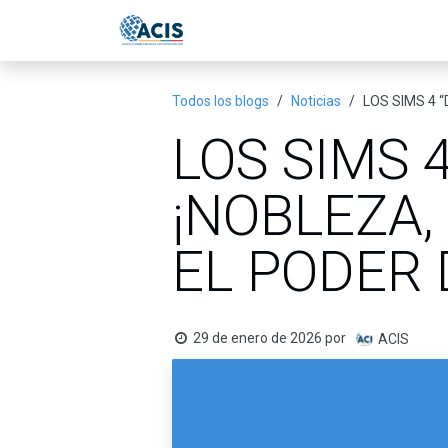
Ir al contenido
Inicio
Eventos
Publicac
Todos los blogs
Noticias
LOS SIMS 4 
LOS SIMS 4
¡NOBLEZA,
EL PODER 
29 de enero de 2026
por
ACIS