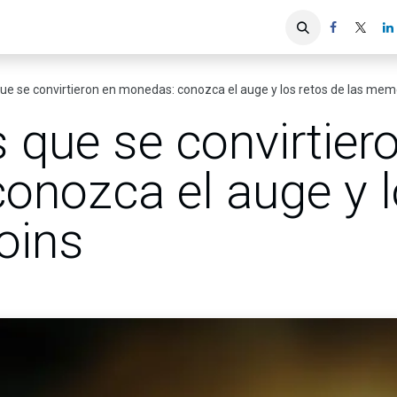
iones
Servicios ACIS
Asociados
e se convirtieron en monedas: conozca el auge y los retos de las me
que se convirtier
onozca el auge y l
oins