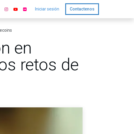
Iniciar sesión
Contactenos
mecoins
on en
os retos de