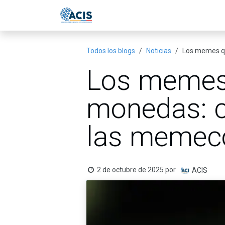
Ir al contenido
Inicio
Eventos
Publicac
Todos los blogs
Noticias
Los memes qu
Los memes 
monedas: c
las memec
2 de octubre de 2025
por
ACIS