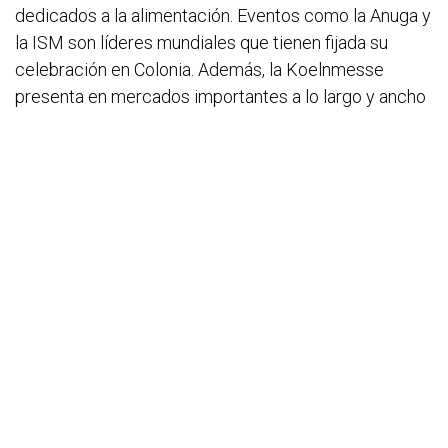
dedicados a la alimentación. Eventos como la Anuga y
la ISM son líderes mundiales que tienen fijada su
celebración en Colonia. Además, la Koelnmesse
presenta en mercados importantes a lo largo y ancho
de todo el mundo como, por ejemplo, en Brasil, China,
India, Italia, España, Japón, Colombia, Tailandia y los
Emiratos Árabes Unidos numerosas ferias
alimenticias con diferentes enfoques y contenidos
específicos para el sector. Con estas actividades
globales, la Koelnmesse ofrece a sus clientes
eventos y ferias de referencia regionales a medida en
diferentes mercados, garantizando un negocio
sostenido a nivel internacional.
En el campo de la tecnología alimentaria, la
Koelnmesse está también óptimamente posicionada
con sus ferias de referencia mundial Anuga FoodTec