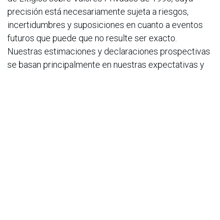
precisión está necesariamente sujeta a riesgos,
incertidumbres y suposiciones en cuanto a eventos
futuros que puede que no resulte ser exacto.
Nuestras estimaciones y declaraciones prospectivas
se basan principalmente en nuestras expectativas y
estimaciones actuales de eventos y tendencias
futuros, que afectan o pueden afectar nuestro
negocio y operaciones. Estas declaraciones pueden
incluir palabras como "puede", "hará", "debería", "creer",
"esperar", "anticipar", "pretender", "planear", "estimar" o
expresiones similares. Esos acontecimientos y
tendencias futuras pueden estar relacionadas, entre
otras cosas, con acontecimientos relacionados con la
guerra en Ucrania y la escalada del conflicto en la
región circundante, disturbios políticos y civiles o
acciones militares en las geografías donde