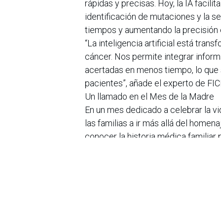
rápidas y precisas. Hoy, la IA facili
identificación de mutaciones y la se
tiempos y aumentando la precisión e
“La inteligencia artificial está tr
cáncer. Nos permite integrar infor
acertadas en menos tiempo, lo que 
pacientes”, añade el experto de FI
Un llamado en el Mes de la Madre
En un mes dedicado a celebrar la v
las familias a ir más allá del homen
conocer la historia médica familiar
claro que el cáncer no siempre se 
anticipar, detectar a tiempo y trata
“El mejor regalo para mamá también 
preguntar y actuar a tiempo. La gen
oportunidad real de adelantarnos a 