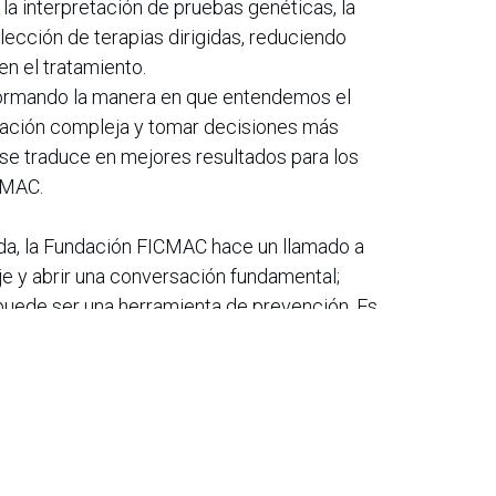
ta la interpretación de pruebas genéticas, la
lección de terapias dirigidas, reduciendo
n el tratamiento.
ansformando la manera en que entendemos el
mación compleja y tomar decisiones más
se traduce en mejores resultados para los
CMAC.
ida, la Fundación FICMAC hace un llamado a
aje y abrir una conversación fundamental;
 puede ser una herramienta de prevención. Es
puede evitar, pero en muchos casos sí se puede
r de forma más efectiva.
puede ser para toda la familia: informarse,
ética y la tecnología hoy nos dan una
la enfermedad”, concluye Aristizábal.