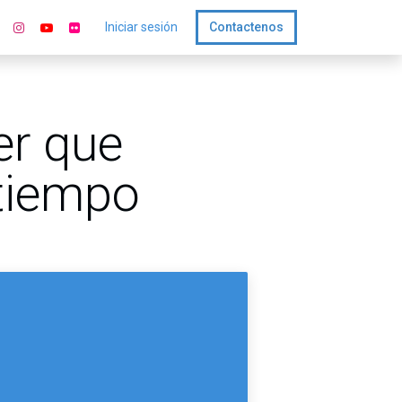
Iniciar sesión
Contactenos
er que
 tiempo