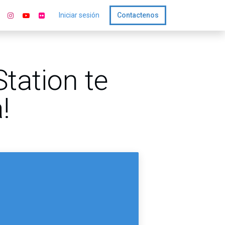
Iniciar sesión
Contactenos
tation te
!