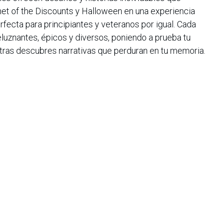
et of the Discounts y Halloween en una experiencia
rfecta para principiantes y veteranos por igual. Cada
uznantes, épicos y diversos, poniendo a prueba tu
entras descubres narrativas que perduran en tu memoria.
icos que se alinean con las festividades y las mejores
rtunidad para elevar tu experiencia gamer. Visita
 y prepara tu colección. ¿Te los vas a perder?
iana de Informática, Sistemas y Tecnologías Afines es una
o de lucro que agrupa a más de 1500 profesionales en el área
CIS nació en 1975, agrupando en ese entonces a un pequeño
Con el transcurrir de los años, y a medida que el panorama