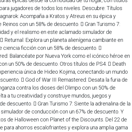
uras épicas desde la comodidad de tu hogar, con títulos
 para jugadores de todos los niveles. Descubre: Títulos
agnarok: Acompaña a Kratos y Atreus en su épica y
ve Reinos con un 58% de descuento.  Gran Turismo 7:
idad y el realismo en este aclamado simulador de
 Returnal: Explora un planeta alienígena cambiante en
e ciencia ficción con un 58% de descuento. 
d: Balancéate por Nueva York como el icónico héroe en
n con un 50% de descuento. Otros títulos de PS4:  Death
xperiencia única de Hideo Kojima, conectando un mundo
cuento.  God of War III Remastered: Desata la furia de
nganza contra los dioses del Olimpo con un 50% de
ta a tu creatividad y construye mundos, juegos y
de descuento.  Gran Turismo 7: Siente la adrenalina de la
 simulador de conducción con un 67% de descuento. Y
tos de Halloween con Planet of the Discounts. Del 22 de
te para ahorros escalofriantes y explora una amplia gama