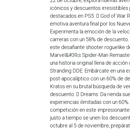
22 de octubre, explora nuevas avent
icónicos y descuentos irresistibles
destacados en PS5:  God of War R
emotiva aventura final por los Nue
Experimenta la emoción de la veloc
carreras con un 58% de descuento. 
este desafiante shooter roguelike d
Marvel&#39;s Spider-Man Remastere
una historia original llena de acció
Stranding DDE: Embárcate en una e
post-apocalíptico con un 60% de des
Kratos en su brutal búsqueda de ve
descuento.  Dreams: Da rienda suel
experiencias ilimitadas con un 60% 
competición en este impresionante
justo a tiempo se unen los descuen
octubre al 5 de noviembre, prepára