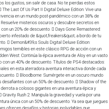
 los gustos, sin salir de casa. No te pierdas estos
 The Last Of Us Part II Digital Deluxe Edition: Vive una
ervivencia en un mundo post-pandémico con un 38% de
: Resuelve misterios oscuros y descubre secretos en
ives con un 20% de descuento.  Days Gone Remastered:
ierto infestado de &quot;freakers&quot; a bordo de tu
o.  Demon&#39;s Souls Digital Deluxe Edition:
nemigos temibles en este clásico RPG de acción con un
den West: Continúa la épica aventura de Aloy en un vasto
co con un 40% de descuento. Títulos de PS4 destacados:
iales en esta aterradora aventura interactiva donde cada
scuento.  Bloodborne: Sumérgete en un oscuro mundo
s desafiantes con un 50% de descuento.  Shadow of the
 derrota a colosos gigantes en una aventura épica y
 Gravity Rush 2: Manipula la gravedad y vuela por una
ventura única con un 50% de descuento. Ya sea que juegues
s ofrecen desafíos y historias inolvidables que