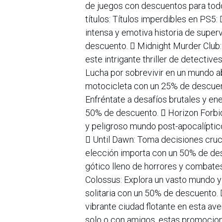
de juegos con descuentos para todos
títulos: Títulos imperdibles en PS5: 
intensa y emotiva historia de sup
descuento.  Midnight Murder Club
este intrigante thriller de detect
Lucha por sobrevivir en un mundo ab
motocicleta con un 25% de descuent
Enfréntate a desafíos brutales y e
50% de descuento.  Horizon Forbid
y peligroso mundo post-apocalípti
 Until Dawn: Toma decisiones cruc
elección importa con un 50% de de
gótico lleno de horrores y combate
Colossus: Explora un vasto mundo y
solitaria con un 50% de descuento. 
vibrante ciudad flotante en esta a
solo o con amigos, estas promocione