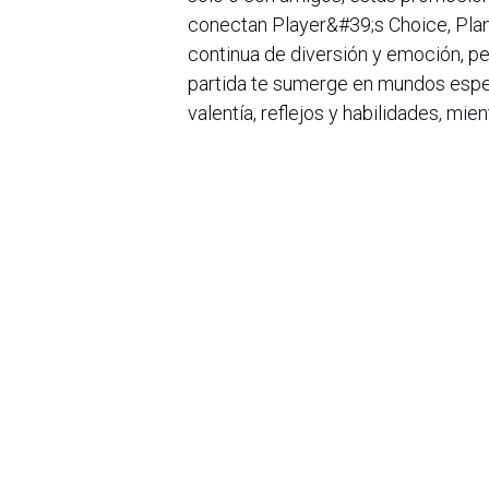
conectan Player&#39;s Choice, Plan
continua de diversión y emoción, pe
partida te sumerge en mundos espel
valentía, reflejos y habilidades, mi
No dejes pasar estos descuentos ún
ofertas del año; aprovecha esta opo
PlayStation Store para más detalles
en
Noticias
Sobre nosotros
Bogotá, Enlaces
útiles:
La Asociación Colomb
organización sin ánim
Inicio
de la tecnología. A
Sobre nosotros
número de expertos. 