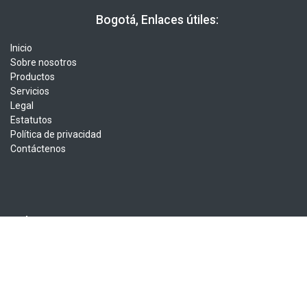
​​ Bogotá, Enlaces útiles:
Inicio
Sobre nosotros
Productos
Servicios
Legal
Estatutos
Política de privacidad
Contáctenos
Sobre nosotros
La Asociación Colombiana de Informática, Sistemas y Tecnologías
Afines es una organización sin ánimo de lucro que agrupa a más
de 1500 profesionales en el área de la tecnología. ACIS nació en
1975, agrupando en ese entonces a un pequeño número de