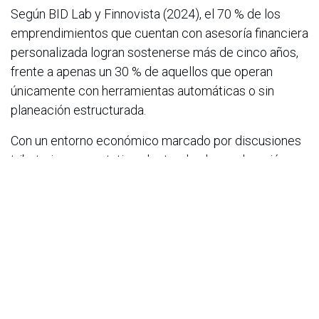
Según BID Lab y Finnovista (2024), el 70 % de los
emprendimientos que cuentan con asesoría financiera
personalizada logran sostenerse más de cinco años,
frente a apenas un 30 % de aquellos que operan
únicamente con herramientas automáticas o sin
planeación estructurada.
Con un entorno económico marcado por discusiones
tributarias, expectativa electoral y desaceleración
empresarial, la gestión del flujo de caja podría
convertirse en uno de los factores determinantes
para sostener la operación de las compañías y
mantener su crecimiento.
en
Noticias
ACIS
30 de mayo de 2026