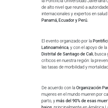
la Pontificia Universidad Javeriana C
de alto nivel que reunió a autorid
internacionales y expertos en salu
Panamá, Ecuador y Perú.
El evento organizado por la
Pontific
Latinoamérica
, y con el apoyo de la
Distrital de Santiago de Cali
, busca
críticos en nuestra región: la prev
las tasas de morbilidad y mortalida
De acuerdo con la
Organización Pa
mujeres en el mundo mueren por ca
parto, y
más del 90% de esas muert
bajos
, principalmente en América La