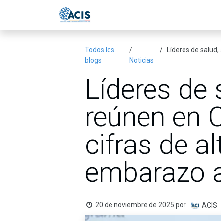
Ir al contenido
Inicio
Eventos
Publicac
Todos los
Líderes de salud, ac
blogs
Noticias
Líderes de 
reúnen en C
cifras de a
embarazo a
20 de noviembre de 2025
por
ACIS