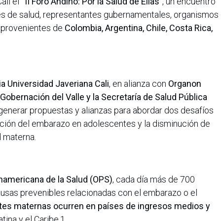
ali el
“II Foro Andino: Por la Salud de Ellas”
, un encuentro
ades de salud, representantes gubernamentales, organismos
d provenientes de
Colombia, Argentina, Chile, Costa Rica,
ia Universidad Javeriana Cali
, en alianza con
Organon
Gobernación del Valle
y la Secretaría de Salud Pública
 generar propuestas y alianzas para abordar dos desafíos
ención del embarazo en adolescentes y la disminución de
d materna.
namericana de la Salud (OPS)
, cada día más de 700
usas prevenibles relacionadas con el embarazo o el
es maternas ocurren en países de ingresos medios y
tina y el Caribe.1