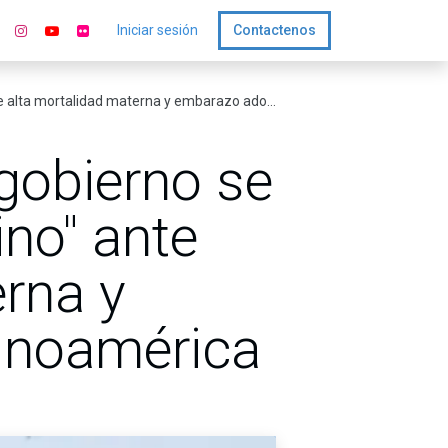
Iniciar sesión
Contactenos
ad materna y embarazo adolescente en Latinoamérica
gobierno se
ino" ante
erna y
inoamérica