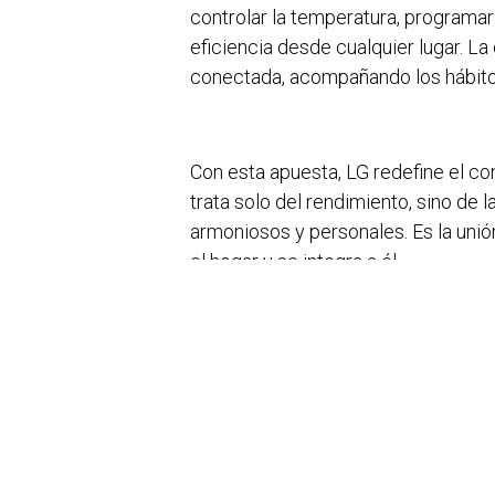
controlar la temperatura, programar
eficiencia desde cualquier lugar. La
conectada, acompañando los hábitos 
Con esta apuesta, LG redefine el c
trata solo del rendimiento, sino de
armoniosos y personales. Es la unión
el hogar y se integra a él.
Porque Life’s Good cuando la tecno
la vida cotidiana
en
Noticias