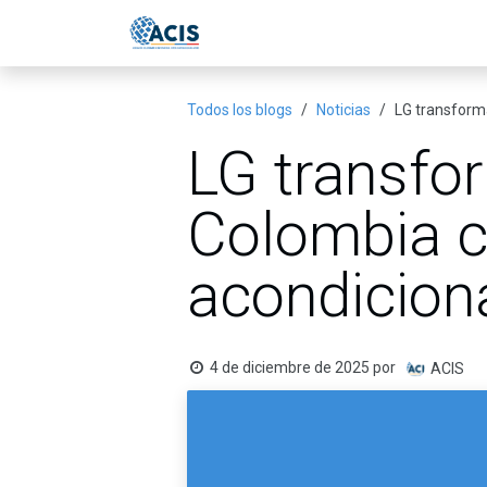
Ir al contenido
Inicio
Eventos
Publicac
Todos los blogs
Noticias
LG transforma
LG transfor
Colombia co
acondicion
4 de diciembre de 2025
por
ACIS