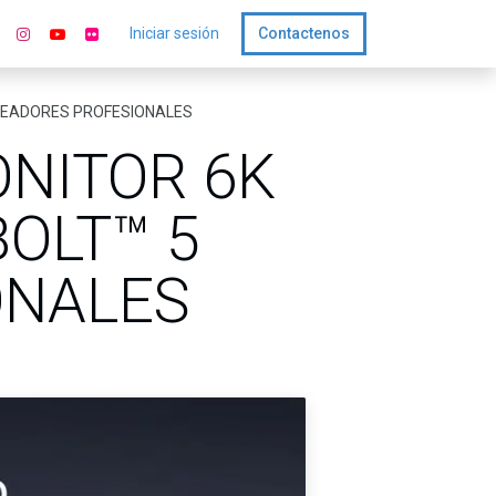
Iniciar sesión
Contactenos
CREADORES PROFESIONALES
ONITOR 6K
OLT™ 5
ONALES