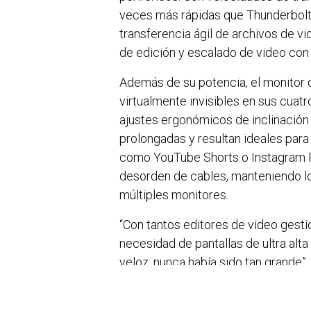
veces más rápidas que Thunderbolt
transferencia ágil de archivos de vi
de edición y escalado de video con in
Además de su potencia, el monitor 
virtualmente invisibles en sus cuatr
ajustes ergonómicos de inclinación
prolongadas y resultan ideales para
como YouTube Shorts o Instagram Ree
desorden de cables, manteniendo lo
múltiples monitores.
“Con tantos editores de video gest
necesidad de pantallas de ultra alta
veloz, nunca había sido tan grande”,
Entertainment Solution Company. “E
futuro, que más que cumple con est