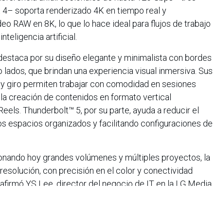
 4– soporta renderizado 4K en tiempo real y
deo RAW en 8K, lo que lo hace ideal para flujos de trabajo
teligencia artificial.
destaca por su diseño elegante y minimalista con bordes
o lados, que brindan una experiencia visual inmersiva. Sus
 y giro permiten trabajar con comodidad en sesiones
 la creación de contenidos en formato vertical
ls. Thunderbolt™ 5, por su parte, ayuda a reducir el
s espacios organizados y facilitando configuraciones de
ionando hoy grandes volúmenes y múltiples proyectos, la
 resolución, con precisión en el color y conectividad
 afirmó YS Lee, director del negocio de IT en la LG Media
l nuevo UltraFine evo 6K es un monitor preparado para el
a necesidad: ayuda a los creadores profesionales a