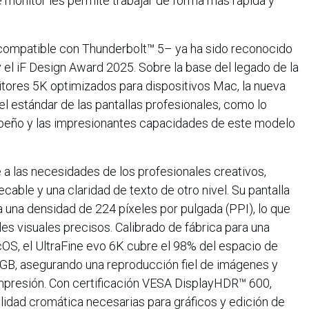
e monitor les permite trabajar de forma más rápida y
compatible con Thunderbolt™ 5– ya ha sido reconocido
el iF Design Award 2025. Sobre la base del legado de la
nitores 5K optimizados para dispositivos Mac, la nueva
l estándar de las pantallas profesionales, como lo
peño y las impresionantes capacidades de este modelo
a las necesidades de los profesionales creativos,
able y una claridad de texto de otro nivel. Su pantalla
 una densidad de 224 píxeles por pulgada (PPI), lo que
les visuales precisos. Calibrado de fábrica para una
OS, el UltraFine evo 6K cubre el 98% del espacio de
GB, asegurando una reproducción fiel de imágenes y
impresión. Con certificación VESA DisplayHDR™ 600,
delidad cromática necesarias para gráficos y edición de