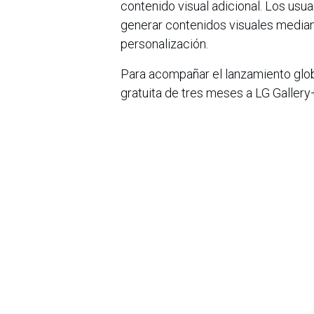
contenido visual adicional. Los us
generar contenidos visuales mediante
personalización.
Para acompañar el lanzamiento globa
gratuita de tres meses a LG Galle
Wallpaper TV, LG OLED evo G6 y LG 
de esta nueva línea se realizará d
--
en
Noticias
Sobre nosotros
Bogotá, Enlaces
útiles:
La Asociación Colomb
organización sin ánim