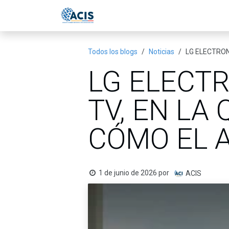
Ir al contenido
Inicio
Eventos
Publicac
Todos los blogs
Noticias
LG ELECTRON
LG ELECTR
TV, EN LA
CÓMO EL A
1 de junio de 2026
por
ACIS