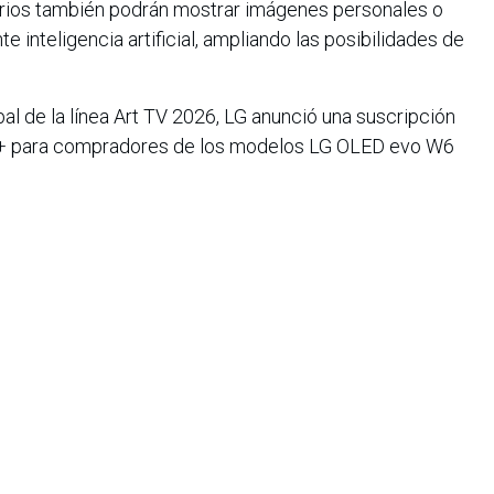
uarios también podrán mostrar imágenes personales o
 inteligencia artificial, ampliando las posibilidades de
l de la línea Art TV 2026, LG anunció una suscripción
ry+ para compradores de los modelos LG OLED evo W6
Gallery TV en mercados seleccionados. La disponibilidad
e forma gradual dependiendo de cada región
iana de Informática, Sistemas y Tecnologías Afines es una
o de lucro que agrupa a más de 1500 profesionales en el área