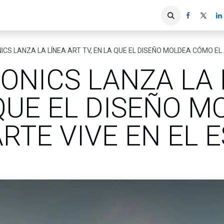
iones
Servicios ACIS
Asociados
ICS LANZA LA LÍNEA ART TV, EN LA QUE EL DISEÑO MOLDEA CÓMO EL 
ONICS LANZA LA 
 QUE EL DISEÑO 
RTE VIVE EN EL 