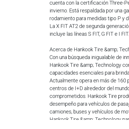
cuenta con la certificación Three
invierno. Está respaldada por una ga
rodamiento para medidas tipo P y de
La X FIT AT2 de segunda generación
incluye las líneas S FIT, G FIT e I FIT.
Acerca de Hankook Tire &amp; Techn
Con una búsqueda inigualable de in
Hankook Tire &amp; Technology cont
capacidades esenciales para brindar
Actualmente opera en más de 160 p
centros de I+D alrededor del mund
comprometidos. Hankook Tire produc
desempeño para vehículos de pasaje
camiones, buses y vehículos de mot
Hankook Tire &amp; Technology part
sostenibilidad