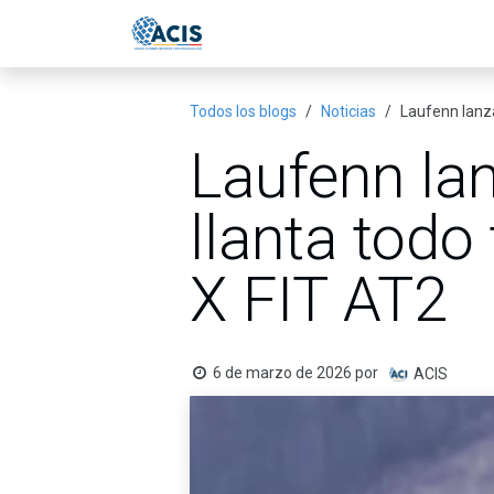
Ir al contenido
Inicio
Eventos
Publicac
Todos los blogs
Noticias
Laufenn lanza
Laufenn la
llanta todo
X FIT AT2
6 de marzo de 2026
por
ACIS