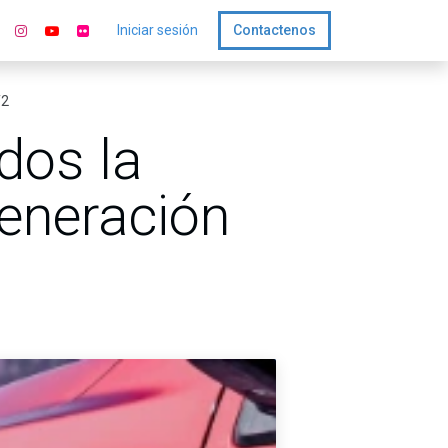
Iniciar sesión
Contactenos
T2
dos la
generación