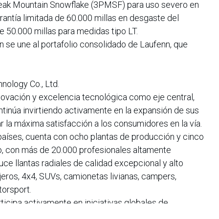
-Peak Mountain Snowflake (3PMSF) para uso severo en
rantía limitada de 60.000 millas en desgaste del
 50.000 millas para medidas tipo LT.
 se une al portafolio consolidado de Laufenn, que
ology Co., Ltd.
novación y excelencia tecnológica como eje central,
inúa invirtiendo activamente en la expansión de sus
 la máxima satisfacción a los consumidores en la vía.
aíses, cuenta con ocho plantas de producción y cinco
o, con más de 20.000 profesionales altamente
e llantas radiales de calidad excepcional y alto
ros, 4x4, SUVs, camionetas livianas, campers,
orsport.
icipa activamente en iniciativas globales de