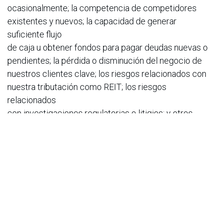
ocasionalmente; la competencia de competidores
existentes y nuevos; la capacidad de generar
suficiente flujo
de caja u obtener fondos para pagar deudas nuevas o
pendientes; la pérdida o disminución del negocio de
nuestros clientes clave; los riesgos relacionados con
nuestra tributación como REIT; los riesgos
relacionados
con investigaciones regulatorias o litigios; y otros
riesgos descritos ocasionalmente en los documentos
que
Equinix presenta ante la Comisión de Bolsa y Valores.
En particular, consulte los informes trimestrales y
anuales recientes y futuros de Equinix presentados
ante la Comisión de Bolsa y Valores, cuyas copias
están