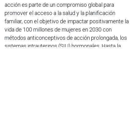
acción es parte de un compromiso global para
promover el acceso a la salud y la planificación
familiar, con el objetivo de impactar positivamente la
vida de 100 millones de mujeres en 2030 con
métodos anticonceptivos de acción prolongada, los
sistemas intrauterinos (SIU) hormonales. Hasta la
fecha, más de 9 millones de mujeres de
Latinoamérica procedentes de países de ingresos
bajos y medios se han visto beneficiadas por
intervenciones apoyadas por Bayer en línea con este
compromiso.
Uno de los ejemplos más emblemáticos de esta
trayectoria es que, en 2025, uno de los
anticonceptivos de acción prolongada tipo SIU