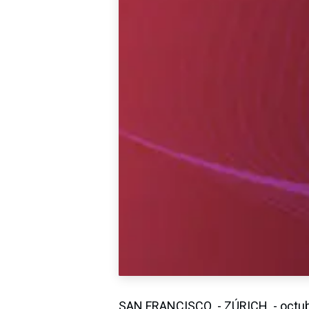
SAN FRANCISCO - ZÚRICH. - octub