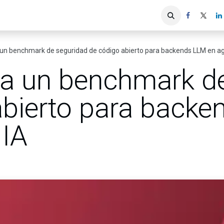
iones
Servicios ACIS
Asociados
 un benchmark de seguridad de código abierto para backends LLM en ag
za un benchmark d
abierto para backe
 IA