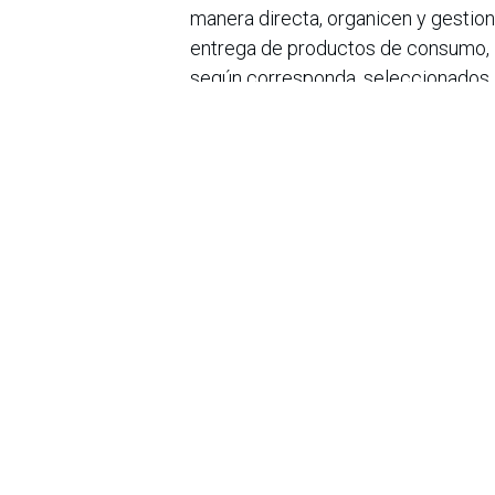
manera directa, organicen y gestione
entrega de productos de consumo, lo
según corresponda, seleccionados, 
Tiendas, Usuarios Repartidores, Us
Encargados.
en
Noticias
Sobre nosotros
Bogotá, Enlaces
útiles:
La Asociación Colomb
organización sin ánim
Inicio
de la tecnología. A
Sobre nosotros
número de expertos. 
Productos
profesional de la in
Servicios
experimentado un desa
Legal