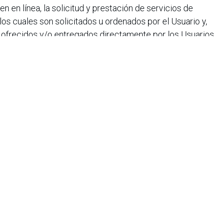
n en línea, la solicitud y prestación de servicios de
s cuales son solicitados u ordenados por el Usuario y,
ofrecidos y/o entregados directamente por los Usuarios
uarios Encargados y/o Usuarios Repartidores
iana de Informática, Sistemas y Tecnologías Afines es una
o de lucro que agrupa a más de 1500 profesionales en el área
CIS nació en 1975, agrupando en ese entonces a un pequeño
Con el transcurrir de los años, y a medida que el panorama
geniería de sistemas ha ido evolucionando, la asociación ha
rrollo paralelo.