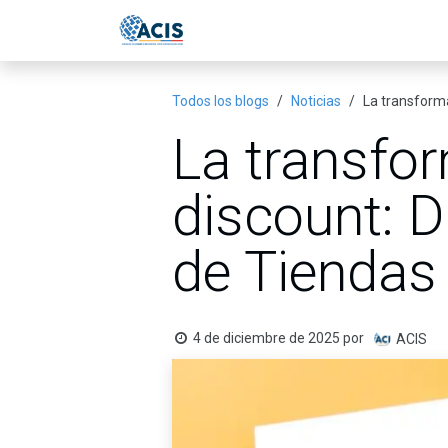
Ir al contenido
Inicio
Eventos
Publicac
Todos los blogs
Noticias
La transforma
La transfor
discount: D
de Tiendas
4 de diciembre de 2025
por
ACIS