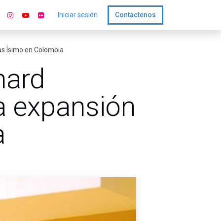
Iniciar sesión
Contactenos
das Ísimo en Colombia
hard
la expansión
a