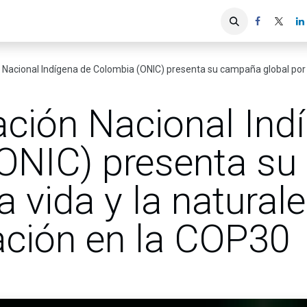
iones
Servicios ACIS
Asociados
cional Indígena de Colombia (ONIC) presenta su campaña global por la vida y la 
ación Nacional Ind
ONIC) presenta s
a vida y la natural
ación en la COP30