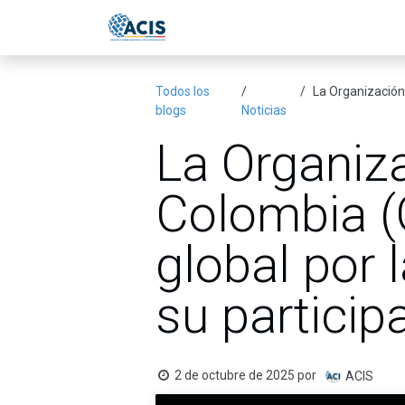
Ir al contenido
Inicio
Eventos
Publicac
Todos los
La Organización Na
blogs
Noticias
La Organiz
Colombia (
global por l
su particip
2 de octubre de 2025
por
ACIS