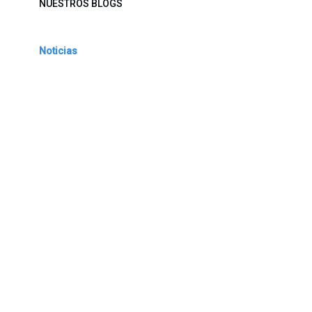
NUESTROS BLOGS
Noticias
Conferencia Semanal
Sociedad Transformada
Green Software
ARCHIVAR