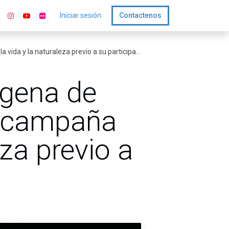
Iniciar sesión
Contactenos
naturaleza previo a su participación en la COP30
ígena de
u campaña
eza previo a