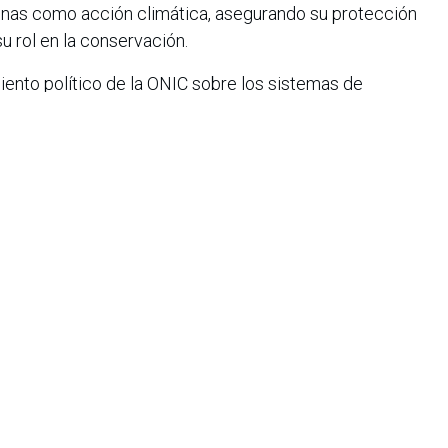
genas como acción climática, asegurando su protección
su rol en la conservación.
ento político de la ONIC sobre los sistemas de
s climática (
pronunciamiento que se encuentra adjunto
on el apoyo de referentes del activismo climático como
 ‘Fridays for Future’ y múltiples organizaciones de Europa
uscan llegar a más de 84 millones de personas en 64
, con fotografías y diseños que muestran los rostros y las
 comunidades indígenas.
indígenas en Colombia, busca posicionar en Belém do
las demandas de las comunidades a nivel global. El
n,
Rosalino Guarupe Joropa
, enfatiza que la protección a
 ser un asunto de derechos, es una condición para
d
.
 desde visiones hegemónicas y coloniales, continúan