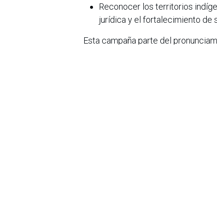
Reconocer los territorios indí
jurídica y el fortalecimiento de 
Esta campaña parte del pronunciami
conocimiento para enfrentar la crisi
en este envío de prensa
) y cuenta c
Greta Thunberg, la red internacional
y América Latina. Sus contenidos b
países a través de canales digitales
voces de abuelas, taitas, líderes y
La ONIC, que agrupa a 115 pueblos 
Pará una voz unificada que refleje 
Consejero Mayor de la Organizació
los territorios indígenas además de
garantizar el futuro de la humanida
“Las políticas climáticas impuestas