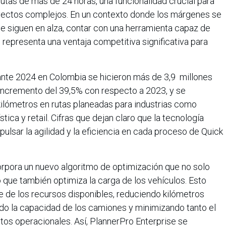
 rutas de más de 24 horas, una funcionalidad crucial para
yectos complejos. En un contexto donde los márgenes se
e siguen en alza, contar con una herramienta capaz de
 representa una ventaja competitiva significativa para
nte 2024 en Colombia se hicieron más de 3,9 millones
 incremento del 39,5% con respecto a 2023, y se
kilómetros en rutas planeadas para industrias como
ica y retail. Cifras que dejan claro que la tecnología
ulsar la agilidad y la eficiencia en cada proceso de Quick
rpora un nuevo algoritmo de optimización que no solo
no que también optimiza la carga de los vehículos. Esto
te de los recursos disponibles, reduciendo kilómetros
do la capacidad de los camiones y minimizando tanto el
os operacionales. Así, PlannerPro Enterprise se