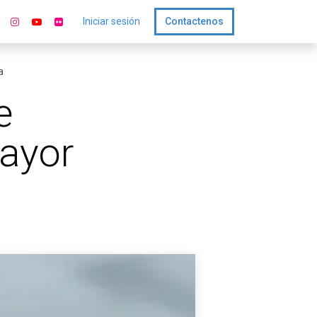
Iniciar sesión
Contactenos
a
e
mayor