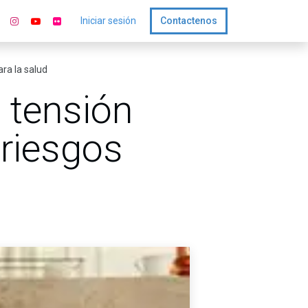
Iniciar sesión
Contactenos
ara la salud
 tensión
n riesgos