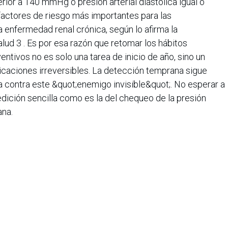
perior a 140 mmHg o presión arterial diastólica igual o
factores de riesgo más importantes para las
 enfermedad renal crónica, según lo afirma la
ud 3 . Es por esa razón que retomar los hábitos
entivos no es solo una tarea de inicio de año, sino un
icaciones irreversibles. La detección temprana sigue
 contra este &quot;enemigo invisible&quot;. No esperar a
dición sencilla como es la del chequeo de la presión
ana.
iana de Informática, Sistemas y Tecnologías Afines es una
o de lucro que agrupa a más de 1500 profesionales en el área
CIS nació en 1975, agrupando en ese entonces a un pequeño