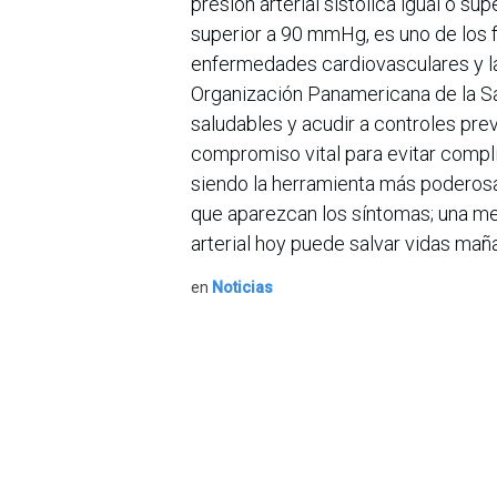
presión arterial sistólica igual o su
superior a 90 mmHg, es uno de los 
enfermedades cardiovasculares y la
Organización Panamericana de la Sal
saludables y acudir a controles prev
compromiso vital para evitar compl
siendo la herramienta más poderosa
que aparezcan los síntomas; una me
arterial hoy puede salvar vidas mañ
en
Noticias
Sobre nosotros
Bogotá, Enlaces
útiles:
La Asociación Colomb
organización sin ánim
Inicio
de la tecnología. A