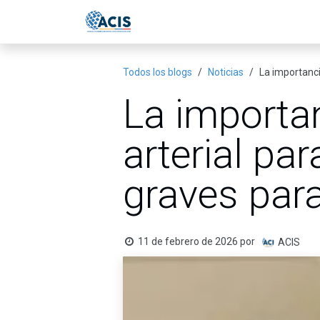
Ir al contenido
Inicio
Eventos
Publicac
Todos los blogs
Noticias
La importancia
La importan
arterial par
graves para
11 de febrero de 2026
por
ACIS