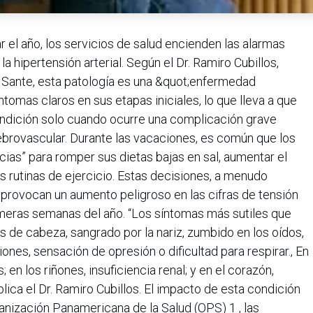
 el año, los servicios de salud encienden las alarmas
la hipertensión arterial. Según el Dr. Ramiro Cubillos,
 Sante, esta patología es una &quot;enfermedad
tomas claros en sus etapas iniciales, lo que lleva a que
dición solo cuando ocurre una complicación grave
ebrovascular. Durante las vacaciones, es común que los
cias” para romper sus dietas bajas en sal, aumentar el
 rutinas de ejercicio. Estas decisiones, a menudo
, provocan un aumento peligroso en las cifras de tensión
rimeras semanas del año. “Los síntomas más sutiles que
 de cabeza, sangrado por la nariz, zumbido en los oídos,
ones, sensación de opresión o dificultad para respirar., En
en los riñones, insuficiencia renal; y en el corazón,
plica el Dr. Ramiro Cubillos. El impacto de esta condición
anización Panamericana de la Salud (OPS) 1 , las