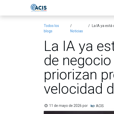
Ir al contenido
Inicio
Eventos
Publicac
Todos los
La IA ya está
blogs
Noticias
La IA ya e
de negocio
priorizan p
velocidad d
11 de mayo de 2026
por
ACIS