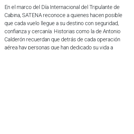
En el marco del Día Internacional del Tripulante de
Cabina, SATENA reconoce a quienes hacen posible
que cada vuelo llegue a su destino con seguridad,
confianza y cercanía. Historias como la de Antonio
Calderón recuerdan que detrás de cada operación
aérea hay personas que han dedicado su vida a
conectar territorios, acompañar comunidades y
construir país desde los cielos de Colombia.
en
Noticias
ACIS
30 de mayo de 2026
COMPARTIR ESTA PUBLICACIÓN