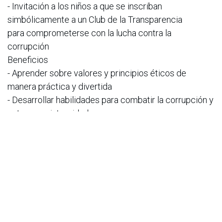
- Invitación a los niños a que se inscriban
simbólicamente a un Club de la Transparencia
para comprometerse con la lucha contra la
corrupción
Beneficios
- Aprender sobre valores y principios éticos de
manera práctica y divertida
- Desarrollar habilidades para combatir la corrupción y
actuar con integridad
- Unirse a una comunidad de niños, niñas y jóvenes
comprometidos con la transparencia y
la justicia
“Con Mundo Crystal hemos aprendido que por más
pequeños que seamos, nuestra voz vale
mucho y es escuchada; debemos actuar y obrar
correctamente en el lugar en el que
estemos, en los ámbitos en los que nos encontremos