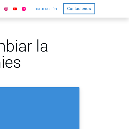
Iniciar sesión
Contactenos
biar la
ies