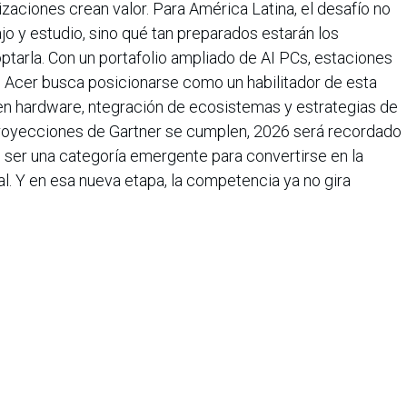
izaciones crean valor. Para América Latina, el desafío no
bajo y estudio, sino qué tan preparados estarán los
tarla. Con un portafolio ampliado de AI PCs, estaciones
s, Acer busca posicionarse como un habilitador de esta
en hardware, ntegración de ecosistemas y estrategias de
 proyecciones de Gartner se cumplen, 2026 será recordado
 ser una categoría emergente para convertirse en la
. Y en esa nueva etapa, la competencia ya no gira
iseño, sino a qué tan inteligente puede ser cada
 en 1976, Acer es una de las principales empresas
cia en más de 160 países. La compañía continúa
ión en toda su oferta, que incluye computadoras y
e hacia nuevos negocios. Acer también está
ostenible, explorando nuevas oportunidades que se
mbientales y sociales. El Grupo Acer emplea a casi
la investigación, diseño, marketing, ventas y soporte de
ue rompen las barreras entre las personas y la tecnología.