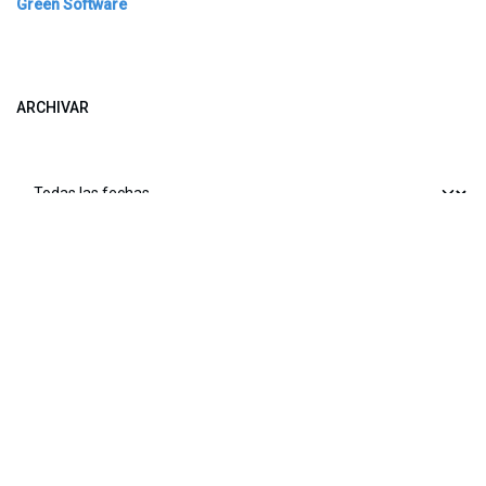
Green Software
ARCHIVAR
​​ Bogotá, Enlaces útiles:
Inicio
Sobre nosotros
Productos