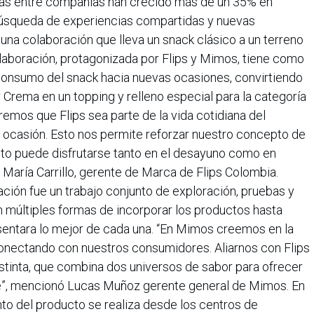
icas entre compañías han crecido más de un 35% en
búsqueda de experiencias compartidas y nuevas
 una colaboración que lleva un snack clásico a un terreno
olaboración, protagonizada por Flips y Mimos, tiene como
consumo del snack hacia nuevas ocasiones, convirtiendo
 Crema en un topping y relleno especial para la categoría
emos que Flips sea parte de la vida cotidiana del
la ocasión. Esto nos permite reforzar nuestro concepto de
to puede disfrutarse tanto en el desayuno como en
María Carrillo, gerente de Marca de Flips Colombia.
ción fue un trabajo conjunto de exploración, pruebas y
 múltiples formas de incorporar los productos hasta
sentara lo mejor de cada una. “En Mimos creemos en la
onectando con nuestros consumidores. Aliarnos con Flips
stinta, que combina dos universos de sabor para ofrecer
e”, mencionó Lucas Muñoz gerente general de Mimos. En
nto del producto se realiza desde los centros de