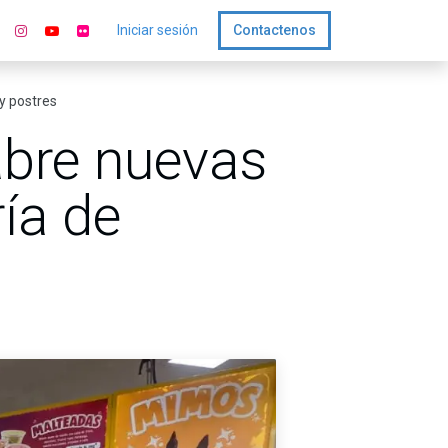
Iniciar sesión
Contactenos
y postres
abre nuevas
ía de