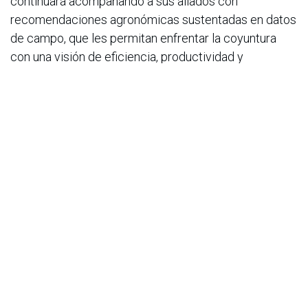
continuará acompañando a sus aliados con
recomendaciones agronómicas sustentadas en datos
de campo, que les permitan enfrentar la coyuntura
con una visión de eficiencia, productividad y
sostenibilidad.
en
Noticias
ACIS
28 de mayo de 2026
COMPARTIR ESTA PUBLICACIÓN