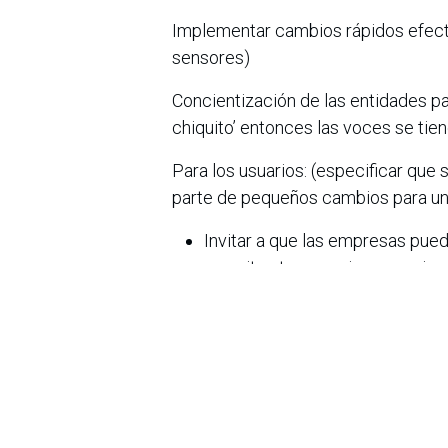
Implementar cambios rápidos efecti
sensores)
Concientización de las entidades pa
chiquito’ entonces las voces se tien
Para los usuarios: (especificar que
parte de pequeños cambios para una
Invitar a que las empresas pued
se eviten tener varias conexio
Desconectar equipos electrónic
Optimizar la iluminación en es
Regular el uso de aires acondic
Implementar soluciones de moni
Klik destacó que la gestión intelig
picos de demanda que se presentará