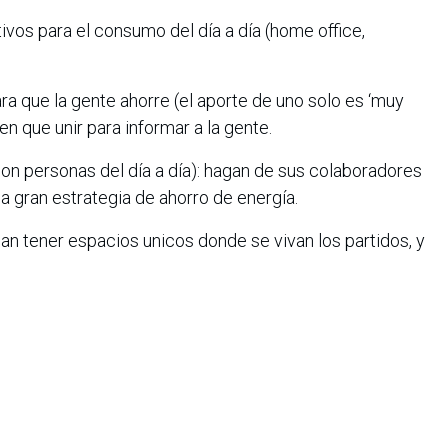
vos para el consumo del día a día (home office,
ra que la gente ahorre (el aporte de uno solo es ‘muy
en que unir para informar a la gente.
 son personas del día a día): hagan de sus colaboradores
 gran estrategia de ahorro de energía.
an tener espacios unicos donde se vivan los partidos, y
nes
os que no estén siendo utilizados.
pacios compartidos.
ionados y sistemas de ventilación.
toreo y eficiencia energética.
ente del consumo energético será clave para enfrentar los
n durante el Mundial y ayudar a enfrentar el fenómeno