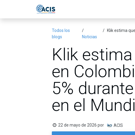
Ir al contenido
Inicio
Eventos
Publicac
Todos los
Klik estima que
blogs
Noticias
Klik estim
en Colombi
5% durante 
en el Mund
22 de mayo de 2026
por
ACIS