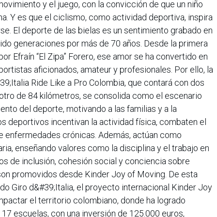
l movimiento y el juego, con la convicción de que un niño
a. Y es que el ciclismo, como actividad deportiva, inspira
e. El deporte de las bielas es un sentimiento grabado en
ndido generaciones por más de 70 años. Desde la primera
or Efraín “El Zipa” Forero, ese amor se ha convertido en
rtistas aficionados, amateur y profesionales. Por ello, la
39;Italia Ride Like a Pro Colombia, que contará con dos
otro de 84 kilómetros, se consolida como el escenario
nto del deporte, motivando a las familias y a la
 deportivos incentivan la actividad física, combaten el
de enfermedades crónicas. Además, actúan como
ria, enseñando valores como la disciplina y el trabajo en
s de inclusión, cohesión social y conciencia sobre
e son promovidos desde Kinder Joy of Moving. De esta
do Giro d&#39;Italia, el proyecto internacional Kinder Joy
mpactar el territorio colombiano, donde ha logrado
 17 escuelas, con una inversión de 125.000 euros,