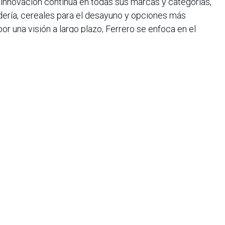
innovación continua en todas sus marcas y categorías,
dería, cereales para el desayuno y opciones más
por una visión a largo plazo, Ferrero se enfoca en el
ble, fortaleciendo su presencia en segmentos emergentes
ores de excelencia y cuidado.
iana de Informática, Sistemas y Tecnologías Afines es una
o de lucro que agrupa a más de 1500 profesionales en el área
CIS nació en 1975, agrupando en ese entonces a un pequeño
Con el transcurrir de los años, y a medida que el panorama
geniería de sistemas ha ido evolucionando, la asociación ha
rrollo paralelo.
e organizar eventos académicos de gran importancia a nivel