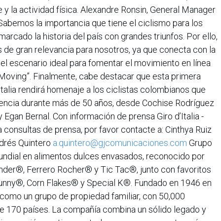
e y la actividad física. Alexandre Ronsin, General Manager
“Sabemos la importancia que tiene el ciclismo para los
rcado la historia del país con grandes triunfos. Por ello,
de gran relevancia para nosotros, ya que conecta con la
 el escenario ideal para fomentar el movimiento en línea
f Moving”. Finalmente, cabe destacar que esta primera
talia rendirá homenaje a los ciclistas colombianos que
tencia durante más de 50 años, desde Cochise Rodríguez
y Egan Bernal. Con información de prensa Giro d’Italia -
 consultas de prensa, por favor contacte a: Cinthya Ruiz
drés Quintero
a.quintero@gjcomunicaciones.com
Grupo
mundial en alimentos dulces envasados, reconocido por
der®, Ferrero Rocher® y Tic Tac®, junto con favoritos
Bunny®, Corn Flakes® y Special K®. Fundado en 1946 en
s como un grupo de propiedad familiar, con 50,000
 170 países. La compañía combina un sólido legado y