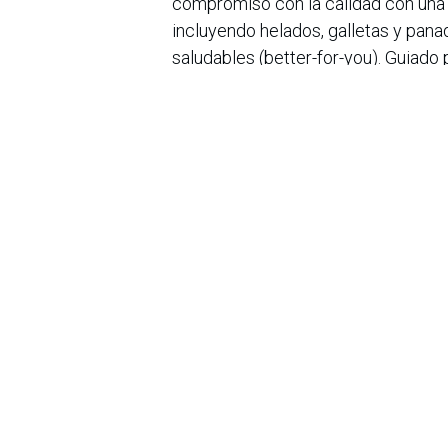
compromiso con la calidad con una 
incluyendo helados, galletas y pana
saludables (better-for-you). Guiado 
crecimiento sostenible y responsa
mientras se mantiene fiel a sus val
en
Noticias
Sobre nosotros
Bogotá, Enlaces
útiles:
La Asociación Colomb
organización sin ánim
Inicio
de la tecnología. A
Sobre nosotros
número de expertos. 
Productos
profesional de la in
Servicios
experimentado un desa
Legal
Hoy en día, además d
Estatutos