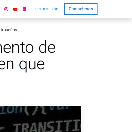
Iniciar sesión
Contactenos
ntraseñas
mento de
en que