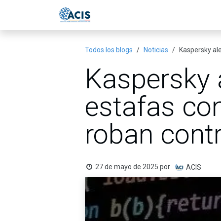
Ir al contenido
Inicio
Eventos
Publicac
Todos los blogs
Noticias
Kaspersky al
Kaspersky 
estafas co
roban cont
27 de mayo de 2025
por
ACIS