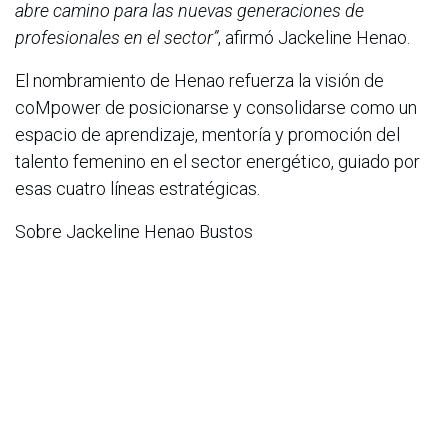
abre camino para las nuevas generaciones de
profesionales en el sector”
, afirmó Jackeline Henao.
El nombramiento de Henao refuerza la visión de
coMpower de posicionarse y consolidarse como un
espacio de aprendizaje, mentoría y promoción del
talento femenino en el sector energético, guiado por
esas cuatro líneas estratégicas.
Sobre Jackeline Henao Bustos
Comunicadora Social y Periodista con más de 20
años de experiencia, con formación en asuntos
estratégicos de la comunicación, entrenamiento de
voceros, creación de contenido y formalización
minera. Ha liderado estrategias de comunicación para