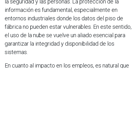
la seguridad y las personas. La protección de la
información es fundamental, especialmente en
entornos industriales donde los datos del piso de
fábrica no pueden estar vulnerables. En este sentido,
el uso de la nube se vuelve un aliado esencial para
garantizar la integridad y disponibilidad de los
sistemas.
En cuanto al impacto en los empleos, es natural que
existan temores, pero la IA no llega para eliminar
puestos de trabajo, sino para transformar la forma en
que trabajamos. Tal como ocurrió con internet, que en
su momento generó incertidumbre y hoy es una
herramienta indispensable que creó nuevas
profesiones, la IA permitirá que los equipos
operativos se enfoquen en tareas más estratégicas,
orientadas a la mejora continua y la innovación.