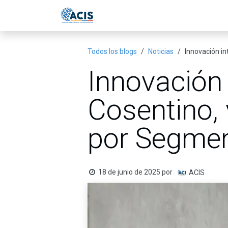
Ir al contenido
Inicio
Eventos
Publicac
Todos los blogs
Noticias
Innovación i
Innovación 
Cosentino,
por Segme
18 de junio de 2025
por
ACIS