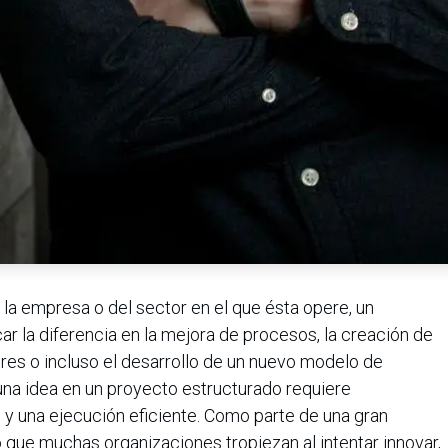
a empresa o del sector en el que ésta opere, un
 la diferencia en la mejora de procesos, la creación de
res o incluso el desarrollo de un nuevo modelo de
una idea en un proyecto estructurado requiere
s y una ejecución eficiente. Como parte de una gran
que muchas organizaciones tropiezan al intentar innovar,