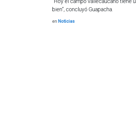
“Hoy el campo vallecaucano tiene u
bien”, concluyó Guapacha.
en
Noticias
Sobre nosotros
Bogotá, Enlaces
útiles:
La Asociación Colomb
organización sin ánim
Inicio
de la tecnología. A
Sobre nosotros
número de expertos. 
Productos
profesional de la in
Servicios
experimentado un desa
Legal
Hoy en día, además d
Estatutos
nacional en el área 
Política de privacidad
Sistemas y Tecnología
Contáctenos
en la mayoría de los
últimos años, ACIS