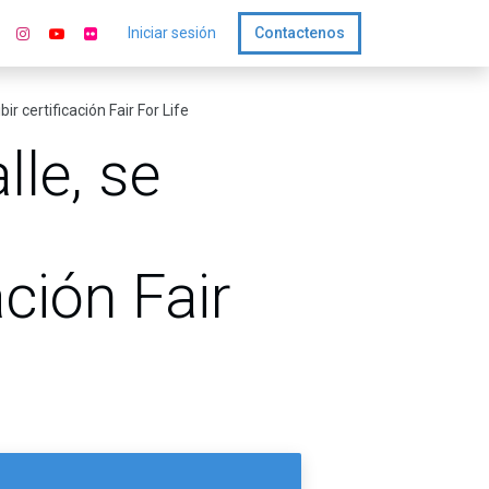
Iniciar sesión
Contactenos
ir certificación Fair For Life
lle, se
ación Fair