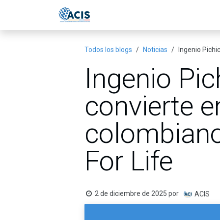
Ir al contenido
Inicio
Eventos
Publicac
Todos los blogs
Noticias
Ingenio Pichic
Ingenio Pich
convierte e
colombiano 
For Life
2 de diciembre de 2025
por
ACIS