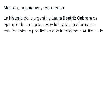
Madres, ingenieras y estrategas
La historia de la argentina
Laura Beatriz Cabrera
es
ejemplo de tenacidad. Hoy lidera la plataforma de
mantenimiento predictivo con Inteligencia Artificial de
Siemens- Senseye-, pero su entrada a la ingeniería fue
un salto a lo desconocido.
“No quería ir a una escuela
técnica. Mi mamá fue quien me animó a estudiar
ingeniería, y se lo agradeceré por siempre. No sabía a
qué me enfrentaba y me costó mucho porque venía de
otro mundo, pero- al final-encontré en esta profesión
una forma de crecer, conocer lugares y personas
talentosas, además de aprender sin pausa.”
Ahora, con hijas grandes, su enfoque ha
cambiado:
“Hoy el tiempo funciona diferente. Trato de
dividirme mejor. Lo importante es generar valor en lo