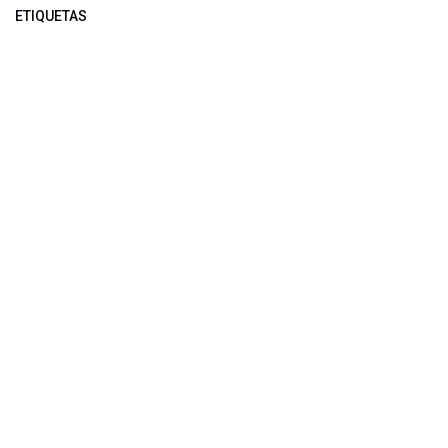
ETIQUETAS
NUESTROS BLOGS
Noticias
Conferencia Semanal
Sociedad Transformada
Green Software
ARCHIVAR