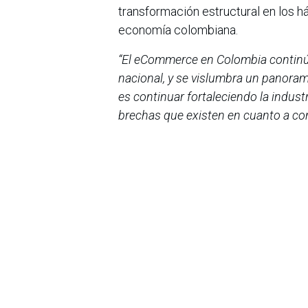
transformación estructural en los h
economía colombiana.
“El eCommerce en Colombia continú
nacional, y se vislumbra un panoram
es continuar fortaleciendo la indust
brechas que existen en cuanto a cone
empresas y regiones se integren al
presidenta ejecutiva de la Cámara
Sobre la Cámara Colombiana de Co
La Cámara Colombiana de Comercio 
lucro, de orden gremial, que tiene 
eCommerce en Colombia, a través del
determinan el comportamiento del co