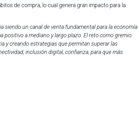
ábitos de compra, lo cual genera gran impacto para la
a siendo un canal de venta fundamental para la economía
a positivo a mediano y largo plazo. El reto como gremio
ria y creando estrategias que permitan superar las
ctividad, inclusión digital, confianza, para que más
 ecosistema”
, concluyó
María Fernanda Quiñones,
 Colombiana de Comercio Electrónico
.
mercio Electrónico
Electrónico – CCCE, es una entidad privada sin ánimo de
como propósito promover y fortalecer la industria
 entendimiento y centralización de las cifras, que
mercio electrónico en el país, la incidencia en políticas