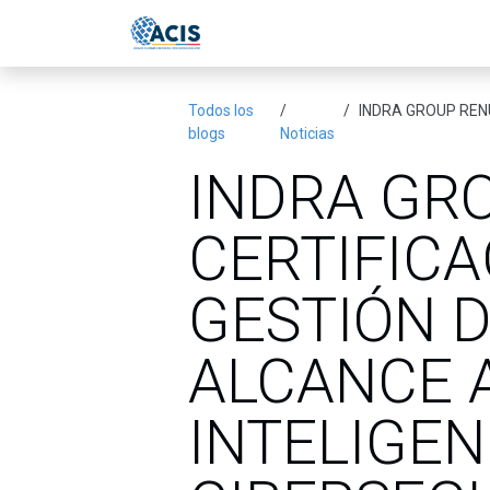
Ir al contenido
Inicio
Eventos
Publicac
Todos los
INDRA GROUP RENUEVA C
blogs
Noticias
INDRA GR
CERTIFICA
GESTIÓN D
ALCANCE A
INTELIGEN