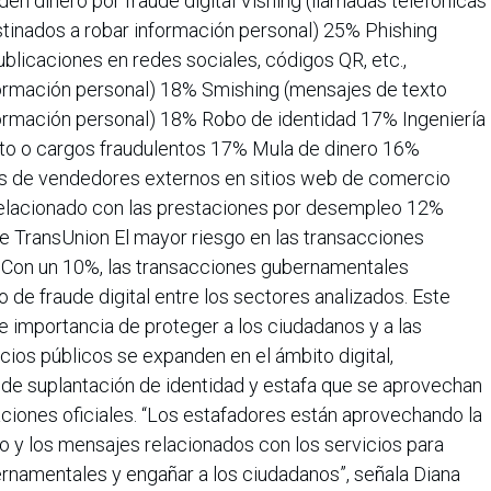
n dinero por fraude digital Vishing (llamadas telefónicas
tinados a robar información personal) 25% Phishing
ublicaciones en redes sociales, códigos QR, etc.,
formación personal) 18% Smishing (mensajes de texto
formación personal) 18% Robo de identidad 17% Ingeniería
ito o cargos fraudulentos 17% Mula de dinero 16%
s de vendedores externos en sitios web de comercio
relacionado con las prestaciones por desempleo 12%
 TransUnion El mayor riesgo en las transacciones
no Con un 10%, las transacciones gubernamentales
 de fraude digital entre los sectores analizados. Este
te importancia de proteger a los ciudadanos y a las
cios públicos se expanden en el ámbito digital,
 de suplantación de identidad y estafa que se aprovechan
iones oficiales. “Los estafadores están aprovechando la
o y los mensajes relacionados con los servicios para
namentales y engañar a los ciudadanos”, señala Diana