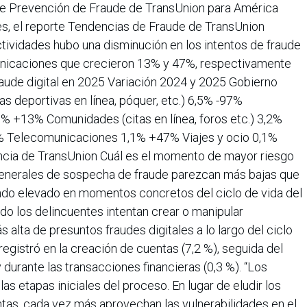
 de Prevención de Fraude de TransUnion para América
es, el reporte Tendencias de Fraude de TransUnion
ctividades hubo una disminución en los intentos de fraude
municaciones que crecieron 13% y 47%, respectivamente
raude digital en 2025 Variación 2024 y 2025 Gobierno
 deportivas en línea, póquer, etc.) 6,5% -97%
 +13% Comunidades (citas en línea, foros etc.) 3,2%
% Telecomunicaciones 1,1% +47% Viajes y ocio 0,1%
encia de TransUnion Cuál es el momento de mayor riesgo
 generales de sospecha de fraude parezcan más bajas que
endo elevado en momentos concretos del ciclo de vida del
do los delincuentes intentan crear o manipular
s alta de presuntos fraudes digitales a lo largo del ciclo
egistró en la creación de cuentas (7,2 %), seguida del
y durante las transacciones financieras (0,3 %). “Los
s etapas iniciales del proceso. En lugar de eludir los
ntas, cada vez más aprovechan las vulnerabilidades en el