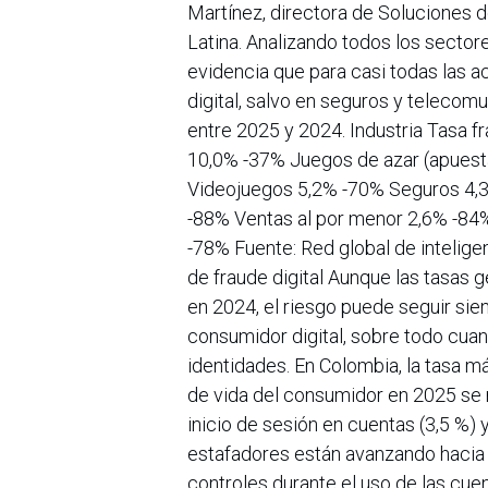
Martínez, directora de Soluciones
Latina. Analizando todos los sector
evidencia que para casi todas las a
digital, salvo en seguros y teleco
entre 2025 y 2024. Industria Tasa f
10,0% -37% Juegos de azar (apuestas
Videojuegos 5,2% -70% Seguros 4,3%
-88% Ventas al por menor 2,6% -84
-78% Fuente: Red global de intelig
de fraude digital Aunque las tasas
en 2024, el riesgo puede seguir si
consumidor digital, sobre todo cuan
identidades. En Colombia, la tasa má
de vida del consumidor en 2025 se r
inicio de sesión en cuentas (3,5 %) 
estafadores están avanzando hacia la
controles durante el uso de las cue