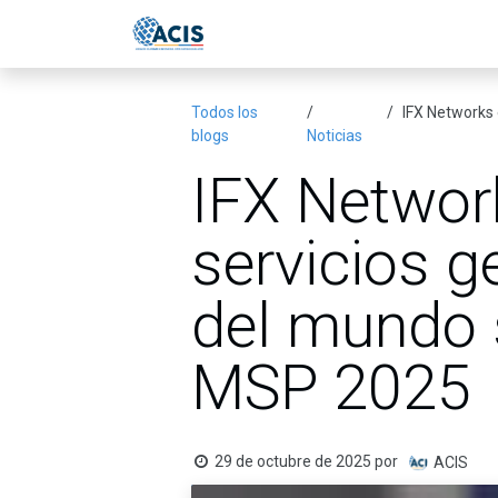
Ir al contenido
Inicio
Eventos
Publicac
Todos los
IFX Networks 
blogs
Noticias
IFX Networ
servicios 
del mundo s
MSP 2025
29 de octubre de 2025
por
ACIS