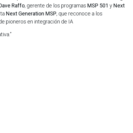
Dave Raffo
, gerente de los programas
MSP 501
y
Next
sta
Next Generation MSP
, que reconoce a los
e pioneros en integración de IA
tiva.”
ion 2025
se basan en datos recopilados en línea entre
P 501
reconoce a los principales
dos con base en métricas como ingresos recurrentes,
adores clave.