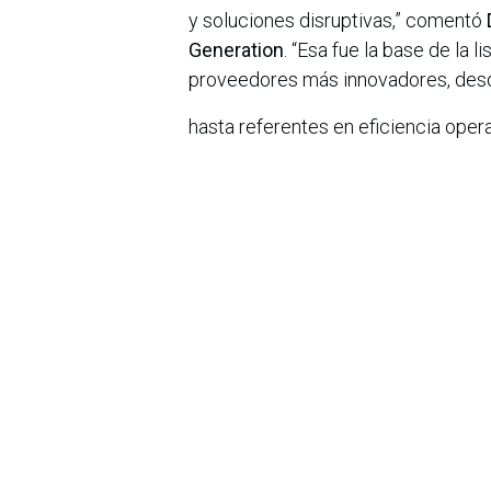
y soluciones disruptivas,” comentó
Generation
. “Esa fue la base de la li
proveedores más innovadores, desd
hasta referentes en eficiencia opera
Antecedentes
Las listas
MSP 501
y
Next Generat
febrero y junio de 2025. La lista
MS
proveedores de servicios gestiona
márgenes de ganancia y otros indic
en
Noticias