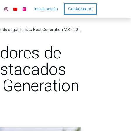
Iniciar sesión
Contactenos
do según la lista Next Generation MSP 2025
edores de
estacados
 Generation